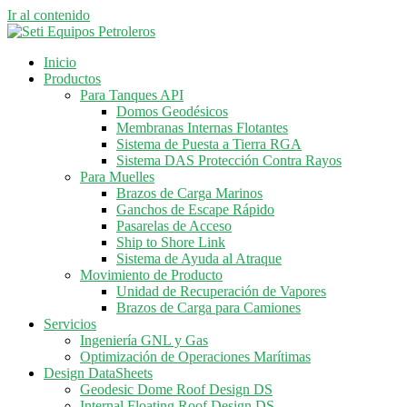
Ir al contenido
Inicio
Productos
Para Tanques API
Domos Geodésicos
Membranas Internas Flotantes
Sistema de Puesta a Tierra RGA
Sistema DAS Protección Contra Rayos
Para Muelles
Brazos de Carga Marinos
Ganchos de Escape Rápido
Pasarelas de Acceso
Ship to Shore Link
Sistema de Ayuda al Atraque
Movimiento de Producto
Unidad de Recuperación de Vapores
Brazos de Carga para Camiones
Servicios
Ingeniería GNL y Gas
Optimización de Operaciones Marítimas
Design DataSheets
Geodesic Dome Roof Design DS
Internal Floating Roof Design DS