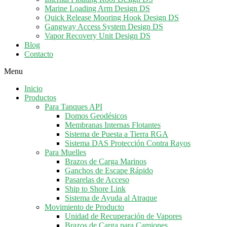
Marine Loading Arm Design DS
Quick Release Mooring Hook Design DS
Gangway Access System Design DS
Vapor Recovery Unit Design DS
Blog
Contacto
Menu
Inicio
Productos
Para Tanques API
Domos Geodésicos
Membranas Internas Flotantes
Sistema de Puesta a Tierra RGA
Sistema DAS Protección Contra Rayos
Para Muelles
Brazos de Carga Marinos
Ganchos de Escape Rápido
Pasarelas de Acceso
Ship to Shore Link
Sistema de Ayuda al Atraque
Movimiento de Producto
Unidad de Recuperación de Vapores
Brazos de Carga para Camiones